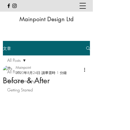
Mainpoint Design Ltd
文章
All Posts
Mainpoint
All Posts
2020年8月24日
讀畢需時 1 分鐘
Before & After
Your Community
Getting Started